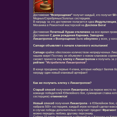
Достижение
"Всепрощение"
получит каждый, кто получит
50
Медных/Серебряных/Золотых сестерциев.
В награду за это достижение полагается одна
Индульгенция
Механика в Ремонтной мастерской на
Доспехи Бога
!
Достижение
Почетный Хурам
отключено
на все время прове
Достижения
С днем рождения Карнажа
,
Заводчик
Ликантропов
и
Всепрощение
было
обнулено
у всех, у ког
Carnage объявляет о начале
кланового испытания!
Carnage
крайне обеспокоен количеством неприрученных Лика
нашем мире! Поэтому он объявляет о новом клановом соревн
сможет принести ему
клетку с Ликантропом
и получить за 
рейтинг
"Истребители Ликантропов"
.
В конце праздника первые 4 клана, которые наберут баллов б
награду один новый клановый артефакт!
Как же получить клетку с Ликантропом?
Старый способ
получения
Ликантропа
(за первое место по
команде победителей Юбилейного боя, суммарная ставка кот
сестерциев)
отменяется
!
Новый способ
получения
Ликантропа
- в Юбилейном бою, с
набрала 500+ сестерциев, каждый игрок который сделал макс
в случае победы дополнительно получает предмет
Фрагмент
можно передать любому другому персонажу.
Собери 10 таких фрагментов и обменяй их у Карнажа на Клетк