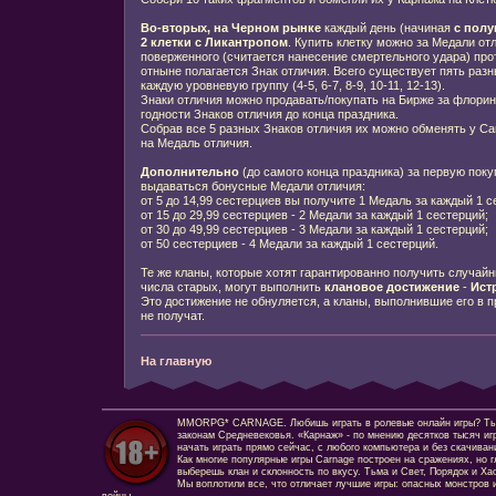
Во-вторых, на Черном рынке
каждый день (начиная
с полу
2 клетки с Ликантропом
. Купить клетку можно за Медали от
поверженного (считается нанесение смертельного удара) пр
отныне полагается Знак отличия. Всего существует пять разн
каждую уровневую группу (4-5, 6-7, 8-9, 10-11, 12-13).
Знаки отличия можно продавать/покупать на Бирже за флорин
годности Знаков отличия до конца праздника.
Собрав все 5 разных Знаков отличия их можно обменять у Ca
на Медаль отличия.
Дополнительно
(до самого конца праздника) за первую поку
выдаваться бонусные Медали отличия:
от 5 до 14,99 сестерциев вы получите 1 Медаль за каждый 1 
от 15 до 29,99 сестерциев - 2 Медали за каждый 1 сестерций;
от 30 до 49,99 сестерциев - 3 Медали за каждый 1 сестерций;
от 50 сестерциев - 4 Медали за каждый 1 сестерций.
Те же кланы, которые хотят гарантированно получить случай
числа старых, могут выполнить
клановое достижение
-
Ист
Это достижение не обнуляется, а кланы, выполнившие его в п
не получат.
На главную
MMORPG* CARNAGE. Любишь играть в ролевые онлайн игры? Ты сд
законам Средневековья. «Карнаж» - по мнению десятков тысяч иг
начать играть прямо сейчас, с любого компьютера и без скачиван
Как многие популярные игры Carnage построен на сражениях, но г
выберешь клан и склонность по вкусу. Тьма и Свет, Порядок и Ха
Мы воплотили все, что отличает лучшие игры: опасных монстров и