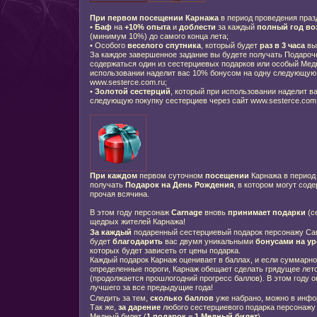
При первом посещении
Карнажа
в период проведения праз
•
Баф
на
+10% опыта
и
доблести
за каждый
полный год во
(минимум 10%) до самого конца лета;
• Особого
веселого спутника
, который будет
раз в 3 часа
вы
За каждое завершенное задание вы будете получать Подароче
содержаться один из сестерциевых подарков или особый Мед
использовании наделит вас 10% бонусом на одну следующую 
www.sesterce.com.ru;
•
Золотой сестерций
, который при использовании наделит в
следующую покупку сестерциев через сайт www.sesterce.com.
При каждом
первом суточном
посещении
Карнажа в период
получать
Подарок на День Рождения
, в котором могут сод
прочая всячина.
В этом году персонаж
Carnage
вновь
принимает подарки
(с
щедрых жителей Карнажа!
За каждый
подаренный сестерциевый подарок
персонажу Ca
будет
благодарить
вас двумя уникальными
бонусами на ур
которых будет зависеть от цены подарка.
Каждый подарок Карнаж оценивает в баллах
, и если суммарн
определенные пороги, Карнаж обещает сделать грядущее лет
(продолжается прошлогодний прогресс баллов).
В этом году 
лучшего за все предыдущие года!
Следить за тем,
сколько баллов
уже набрано, можно в инф
Так же,
за дарение
любого сестерциевого подарка персонажу 
Медный билет (
1 подарок = 1 Медный билет
).