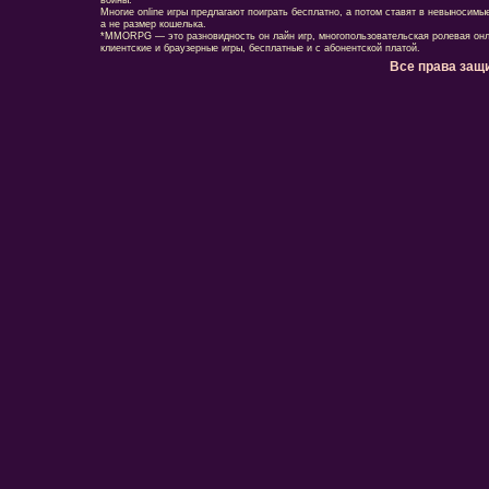
войны.
Многие online игры предлагают поиграть бесплатно, а потом ставят в невыносимы
а не размер кошелька.
*MMORPG — это разновидность он лайн игр, многопользовательская ролевая онл
клиентские и браузерные игры, бесплатные и с абонентской платой.
Все права защ