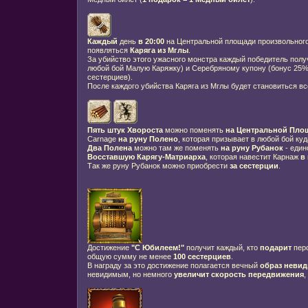
Каждый
день
в 20:00
на Центральной площади произвольного
появляться
Каряга из Мглы
.
За убийство этого ужасного монстра каждый победитель получ
любой бой Малую Каряжку) и Серебряному купону (бонус 25
сестерциев).
После каждого убийства Каряга из Мглы будет становиться вс
Пять штук Хвороста
можно поменять
на Центральной Пло
Carnage
на руну Полено
, которая призывает в любой бой ку
Два Полена
можно там же поменять
на руну Рубанок
- един
Восставшую Карягу-Матриарха
, которая навестит Карнаж
в
Так же руну Рубанок можно приобрести
за сестерции
.
Достижение
"С Юбилеем!"
получит каждый, кто
подарит
пер
общую сумму не менее
100 сестерциев
.
В награду за это достижение полагается вечный
образ неви
невидимым, но немного
увеличит скорость передвижения
,